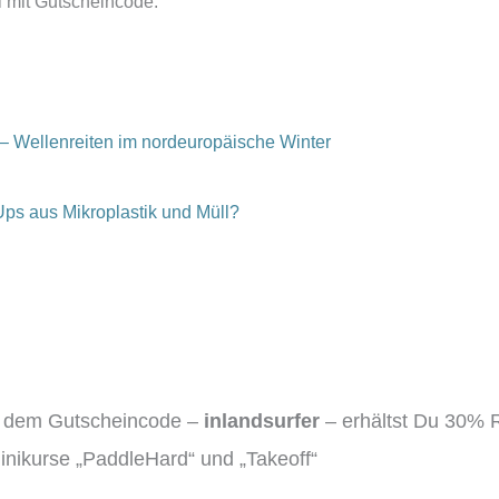
el mit Gutscheincode:
– Wellenreiten im nordeuropäische Winter
ps aus Mikroplastik und Müll?
d dem Gutscheincode –
inlandsurfer
– erhältst Du 30% 
nikurse „PaddleHard“ und „Takeoff“