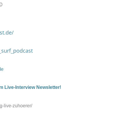
a
😉
s
t
st.de/
_surf_podcast
de
 Live-Interview Newsletter!
g-live-zuhoerer/