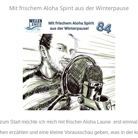
e
Mit frischem Aloha Spirit aus der Winterpause
_
s
u
r
f
_
p
o
d
c
zum Start möchte ich mich mit frischer Aloha Laune erst einmal
hen erzählen und eine kleine Vorausschau geben, was in der k