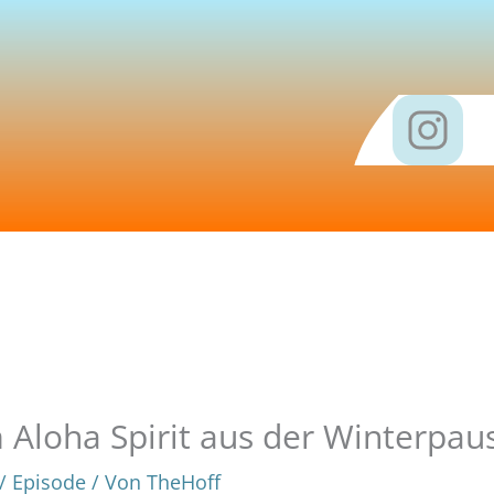
I
n
s
t
a
g
r
a
m Aloha Spirit aus der Winterpau
m
/
Episode
/ Von
TheHoff