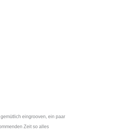
r
f
p
o
d
c
a
s
t
 gemütlich eingrooven, ein paar
ommenden Zeit so alles