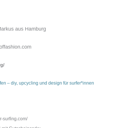
Markus aus Hamburg
soffashion.com
g/
en – diy, upcycling und design für surfer*innen
r-surfing.com/